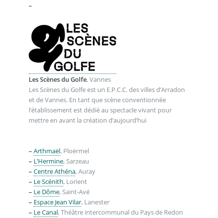
–
Les Scènes du Golfe
, Vannes
Les Scènes du Golfe est un E.P.C.C. des villes d’Arradon
et de Vannes. En tant que scène conventionnée
l’établissement est dédié au spectacle vivant pour
mettre en avant la création d’aujourd’hui
_ .
.
–
Arthmaël
, Ploërmel
–
L’Hermine
, Sarzeau
–
Centre Athéna
, Auray
–
Le Scénith
, Lorient
–
Le Dôme
, Saint-Avé
–
Espace Jean Vilar
, Lanester
–
Le Canal
, Théâtre intercommunal du Pays de Redon