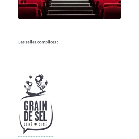
_ .
.
.
Les salles complices :
_ .
.
–